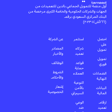
أول منصة للتمويل الجماعي بالدين للتعميدات من
الجهات والشركات الحكومية والخاصة الكبرى مرخصة من
البنك المركزي السعودي برقم
(٦٦/أش/٢٠٢٣٠١)
احصل
استثمر
عن الشركة
على
شركاء
المصادر
تمويل
تعميد
والأخبار
تمويل
قواعد
الوظائف
فوري
حماية
الشروط
الضمانات
العملاء
والأحكام
النهائية
التوعية
إشعار
البيانات
بالأمن
الخصوصية
المالية
السيبراني
ارقام
الوعي
تعميد
ضد