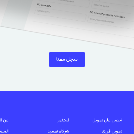
سجل معنا
احصل على تمويل
استثمر
عن ال
تمويل فوري
شركاء تعميد
المصاد