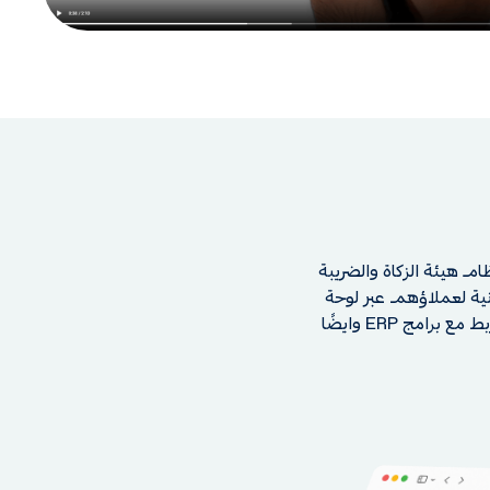
ام هيئة الزكاة والضريبة
نية لعملاؤهم عبر لوحة
تحكم واحدة ومتابعة تحصيلها من خلال خاصية المحادثة الفورية والرسائل النصية. متوافقة للربط مع برامج ERP وايضًا