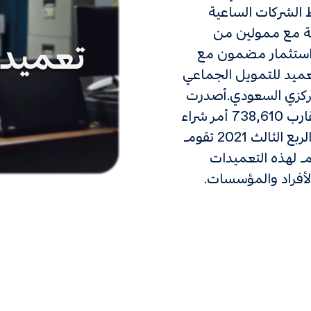
بط الشركات الساعية
ة مع ممولين من
ي استثمار مضمون مع
عميد للتمويل الجماعي
مركزي السعودي.أصدرت
الجهات الحكومية في المملكة العربية السعودية ما يقارب 738,610 أمر شراء
تبلغ قيمتها أكثر من 664 مليار ريال سعودي بنهاية الربع الثالث 2021 تقوم
زم لهذه التعميدات
لأفراد والمؤسسات.